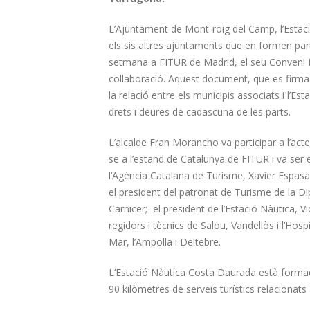
L’Ajuntament de Mont-roig del Camp, l’Estac
els sis altres ajuntaments que en formen pa
setmana a FITUR de Madrid, el seu Conveni I
col·laboració. Aquest document, que es firma
la relació entre els municipis associats i l’Est
drets i deures de cadascuna de les parts.
L’alcalde Fran Morancho va participar a l’acte
se a l’estand de Catalunya de FITUR i va ser 
l’Agència Catalana de Turisme, Xavier Espas
el president del patronat de Turisme de la D
Carnicer; el president de l’Estació Nàutica, Vi
regidors i tècnics de Salou, Vandellòs i l’Hosp
Mar, l’Ampolla i Deltebre.
L’Estació Nàutica Costa Daurada està formada
90 kilòmetres de serveis turístics relaciona