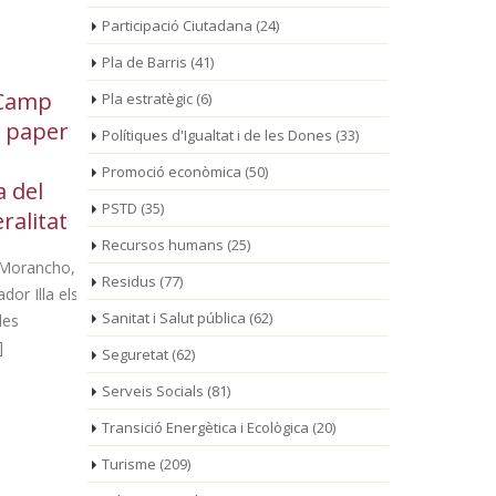
Participació Ciutadana
(24)
Pla de Barris
(41)
amp
L’Ajuntament i
Co
Pla estratègic
(6)
15
14
paper
Nostreserveis executen
pe
Polítiques d'Igualtat i de les Dones
(33)
jul.
jul.
treballs de
ro
Promoció econòmica
(50)
el
desbrossament al carril bici
Mont-ro
PSTD
(35)
litat
de la T-323
Recursos humans
(25)
rancho,
L’actuació millora les
Residus
(77)
d'accés a le
 Illa els
condicions d’ús del
Pratdip, mill
Sanitat i Salut pública
(62)
recorregut i passarà a formar part del
manteniment periòdic d’aquest tram
Seguretat
(62)
L’Ajuntament de [...]
Serveis Socials
(81)
Transició Energètica i Ecològica
(20)
Turisme
(209)