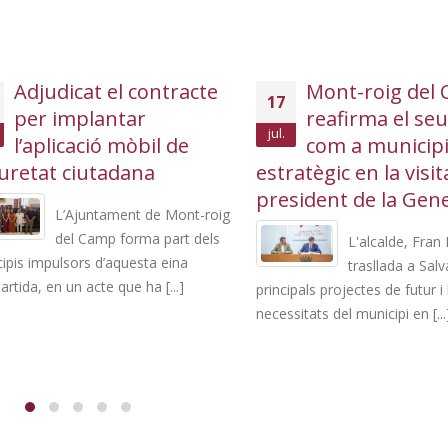
Adjudicat el contracte
Mont-roig del C
17
per implantar
reafirma el seu 
jul.
l’aplicació mòbil de
com a municipi
etat ciutadana
estratègic en la visita d
president de la Genera
L’Ajuntament de Mont-roig
del Camp forma part dels
L'alcalde, Fran Mo
s impulsors d’aquesta eina
trasllada a Salvador
a, en un acte que ha [...]
principals projectes de futur i les
necessitats del municipi en [...]