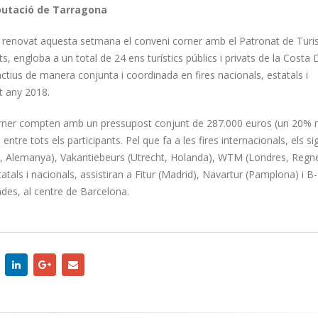
putació de Tarragona
 renovat aquesta setmana el conveni corner amb el Patronat de Turi
, engloba a un total de 24 ens turístics públics i privats de la Costa
ius de manera conjunta i coordinada en fires nacionals, estatals i
st any 2018.
corner compten amb un pressupost conjunt de 287.000 euros (un 20%
ntre tots els participants. Pel que fa a les fires internacionals, els s
lín, Alemanya), Vakantiebeurs (Utrecht, Holanda), WTM (Londres, Regne
atals i nacionals, assistiran a Fitur (Madrid), Navartur (Pamplona) i B
ades, al centre de Barcelona.