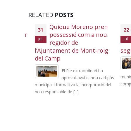
RELATED
POSTS
reu a
Quique Moreno pren
31
22
ei de bar
possessió com a nou
jul.
jul.
Casal
regidor de
e Miami
l’Ajuntament de Mont-roig
segur
del Camp
 per a un
El Ple extraordinari ha
municipi
ys,
aprovat avui el nou cartipàs
compartid
 un cànon
municipal i formalitza la incorporació del
nou responsable de [...]