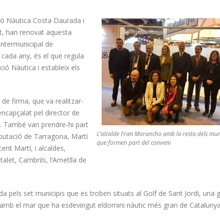
ió Nàutica Costa Daurada i
rt, han renovat aquesta
ntermunicipal de
 cada any, és el que regula
ació Nàutica i estableix els
 de firma, que va realitzar-
encapçalat pel director de
a. També van prendre-hi part
L’alcalde Fran Morancho amb la resta dels mun
iputació de Tarragona, Martí
que formen part del conveni
cent Martí, i alcaldes,
italet, Cambrils, l’Ametlla de
 pels set municipis que es troben situats al Golf de Sant Jordi, una 
ts amb el mar que ha esdevingut eldomini nàutic més gran de Catalunya