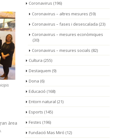
Coronavirus
(196)
Coronavirus – altres mesures
(59)
Coronavirus – fases i desescalada
(23)
Coronavirus – mesures econòmiques
(30)
Coronavirus – mesures socials
(82)
Cultura
(255)
Destaquem
(9)
Dona
(6)
icipis
Educació
(168)
Entorn natural
(21)
Esports
(145)
Festes
(196)
gran àrea
.
Fundació Mas Miró
(12)