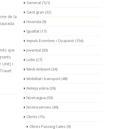
General
(121)
Gent gran
(32)
sme de la
Hisenda
(9)
 Daurada
Igualtat
(17)
Impuls Econòmic i Ocupació
(156)
 més que
Joventut
(93)
ignants
Lotte
(27)
 Unit) i
Medi Ambient
(34)
-Travel
Mobilitat i transport
(48)
Neteja viària
(26)
Nostraigua
(30)
Nostreserveis
(49)
Obres
(15)
Obres Passeig Cales
(9)