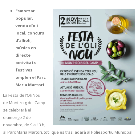
Esmorzar
popular,
venda d’oli
local, concurs
d’allioli,
música en
directe i
activitats
festives
omplen el Parc
Maria Martori
La Festa de l’Oli Nou
de Mont-roig del Camp
se celebrarà el
diumenge 2 de
novembre, de 9 a 13 h,
al Parc Maria Martori, tot i que es traslladarà al Poliesportiu Municipal