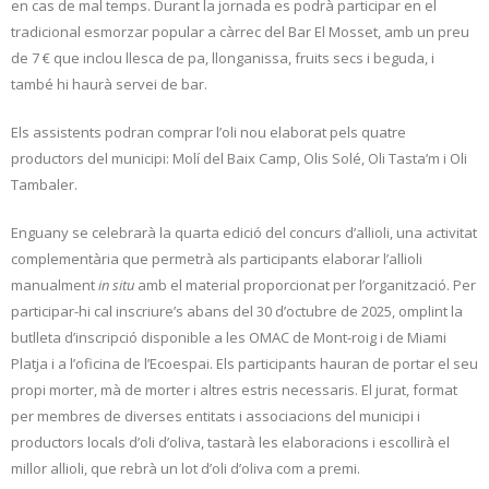
en cas de mal temps. Durant la jornada es podrà participar en el
tradicional esmorzar popular a càrrec del Bar El Mosset, amb un preu
de 7 € que inclou llesca de pa, llonganissa, fruits secs i beguda, i
també hi haurà servei de bar.
Els assistents podran comprar l’oli nou elaborat pels quatre
productors del municipi: Molí del Baix Camp, Olis Solé, Oli Tasta’m i Oli
Tambaler.
Enguany se celebrarà la quarta edició del concurs d’allioli, una activitat
complementària que permetrà als participants elaborar l’allioli
manualment
in situ
amb el material proporcionat per l’organització. Per
participar-hi cal inscriure’s abans del 30 d’octubre de 2025, omplint la
butlleta d’inscripció disponible a les OMAC de Mont-roig i de Miami
Platja i a l’oficina de l’Ecoespai. Els participants hauran de portar el seu
propi morter, mà de morter i altres estris necessaris. El jurat, format
per membres de diverses entitats i associacions del municipi i
productors locals d’oli d’oliva, tastarà les elaboracions i escollirà el
millor allioli, que rebrà un lot d’oli d’oliva com a premi.