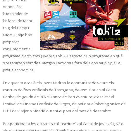
Vandellòs i
l’Hospitalet de
l’Infant i de Mont-
roig del Camp i
Miami Platja han
preparat
conjuntament el
programa d’activitats juvenils Tok’l2. Es tracta d’un programa en què
s’organitzen sortides, viatges i activitats fora dels dos municipis i a
preus econòmics.
En aquesta ocasió els joves tindran la oportunitat de veure els
concurs de focs artificials de Tarragona, de remullar-se al Costa
Caribe, de gaudir de la Nit Blanca de Port Aventura, d’assistir al
Festival de Cinema Fantàstic de Sitges, de patinar a l’skating on ice del
FCB i de viatjar a Madrid durant el pont del mes de desembre.
Per participar a les activitats cal inscriure’s al Casal de Joves K1, K2 o
als de l’Hospitalet i Vandellòs. També a través del correu electrònic