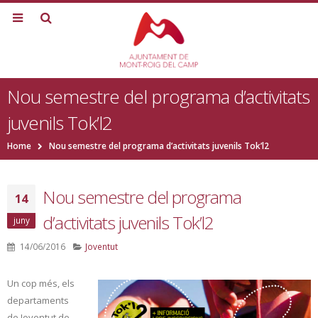
Nou semestre del programa d’activitats
juvenils Tok’l2
Home
Nou semestre del programa d’activitats juvenils Tok’l2
Nou semestre del programa
14
d’activitats juvenils Tok’l2
juny
14/06/2016
Joventut
Un cop més, els
departaments
de Joventut de