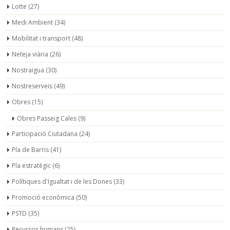
Lotte
(27)
Medi Ambient
(34)
Mobilitat i transport
(48)
Neteja viària
(26)
Nostraigua
(30)
Nostreserveis
(49)
Obres
(15)
Obres Passeig Cales
(9)
Participació Ciutadana
(24)
Pla de Barris
(41)
Pla estratègic
(6)
Polítiques d'Igualtat i de les Dones
(33)
Promoció econòmica
(50)
PSTD
(35)
Recursos humans
(25)