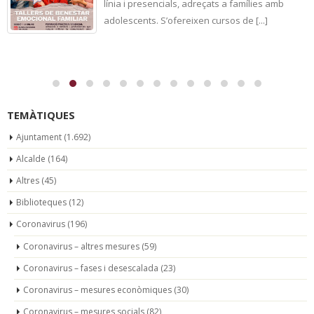
línia i presencials, adreçats a famílies amb
adolescents. S’ofereixen cursos de [...]
TEMÀTIQUES
Ajuntament
(1.692)
Alcalde
(164)
Altres
(45)
Biblioteques
(12)
Coronavirus
(196)
Coronavirus – altres mesures
(59)
Coronavirus – fases i desescalada
(23)
Coronavirus – mesures econòmiques
(30)
Coronavirus – mesures socials
(82)