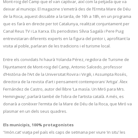
Mont-roig del Camp que el van captivar, així com la petjada que va
deixar al municipi. El magazine s’emetrà des de l’Ermita Mare de Déu
de la Roca, aquest dissabte a la tarda, de 16h a 18h, en un programa
que es farà en directe per tot Catalunya, realitzat conjuntament per
Canal Reus TV i La Xarxa. Els periodistes Sílvia Sagalà i Pere Puig
entrevistaran diferents experts en la figura del pintor i, aprofitant la
visita al poble, parlaran de les tradicions i el turisme local.
Entre els convidats hi haurà Yolanda Pérez, regidora de Turisme de
l’Ajuntament de Mont-roig del Camp, Antonio Salcedo, professor
d’Història de l’Art de la Universitat Rovira i Virgili, i Assumpta Rosés,
directora de la revista d’art i pensament contemporani ‘Artiga’. Álex
Fernández de Castro, autor del llibre ‘La masía. Un Miró para Mrs.
Hemingway’, parlarà també de l’obra de l’artista català. A més, es
donarà a conèixer l’ermita de la Mare de Déu de la Roca, que Miró va
plasmar en un dels seus quadres.
Els municipis, 100% protagonistes
‘1món.cat’ viatja pel país els caps de setmana per viure ‘in situ’ les