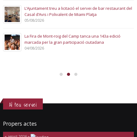
L’Ajuntament treu a licitació el servei de bar restaurant del
Casal d’Avis i Polivalent de Miami Platja
05/08/2026
La Fira de Mont-roig del Camp tanca una 143a edició
marcada per la gran participació ciutadana
04/08/2026
Al teu servei
Propers actes
«
agost 2026
»