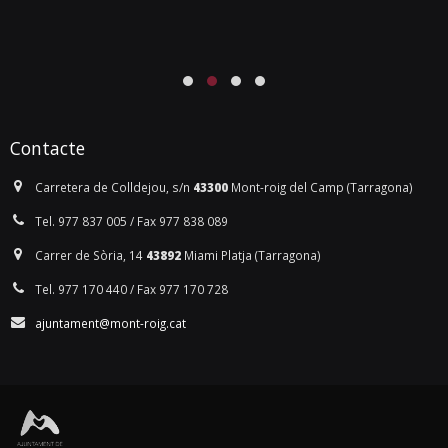
Contacte
Carretera de Colldejou, s/n
43300
Mont-roig del Camp (Tarragona)
Tel. 977 837 005 / Fax 977 838 089
Carrer de Sòria, 14
43892
Miami Platja (Tarragona)
Tel. 977 170 440 / Fax 977 170 728
ajuntament@mont-roig.cat