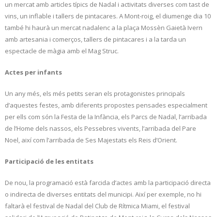
un mercat amb articles típics de Nadal i activitats diverses com tast de
vins, un inflable i tallers de pintacares. A Mont-roig, el diumenge dia 10
també hi haurà un mercat nadalenc a la plaça Mossèn Gaietà Ivern
amb artesania i comerços, tallers de pintacares i a la tarda un
espectacle de màgia amb el Mag Struc.
Actes per infants
Un any més, els més petits seran els protagonistes principals
d’aquestes festes, amb diferents propostes pensades especialment
per ells com són la Festa de la Infància, els Parcs de Nadal, l’arribada
de l’Home dels nassos, els Pessebres vivents, l’arribada del Pare
Noel, així com l’arribada de Ses Majestats els Reis d’Orient.
Participació de les entitats
De nou, la programació està farcida d’actes amb la participació directa
o indirecta de diverses entitats del municipi. Així per exemple, no hi
faltarà el festival de Nadal del Club de Rítmica Miami, el festival