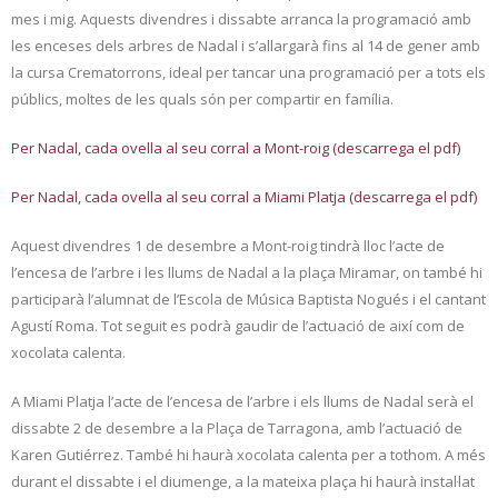
mes i mig. Aquests divendres i dissabte arranca la programació amb
les enceses dels arbres de Nadal i s’allargarà fins al 14 de gener amb
la cursa Crematorrons, ideal per tancar una programació per a tots els
públics, moltes de les quals són per compartir en família.
Per Nadal, cada ovella al seu corral a Mont-roig (descarrega el pdf)
Per Nadal, cada ovella al seu corral a Miami Platja (descarrega el pdf)
Aquest divendres 1 de desembre a Mont-roig tindrà lloc l’acte de
l’encesa de l’arbre i les llums de Nadal a la plaça Miramar, on també hi
participarà l’alumnat de l’Escola de Música Baptista Nogués i el cantant
Agustí Roma. Tot seguit es podrà gaudir de l’actuació de així com de
xocolata calenta.
A Miami Platja l’acte de l’encesa de l’arbre i els llums de Nadal serà el
dissabte 2 de desembre a la Plaça de Tarragona, amb l’actuació de
Karen Gutiérrez. També hi haurà xocolata calenta per a tothom. A més
durant el dissabte i el diumenge, a la mateixa plaça hi haurà instal·lat