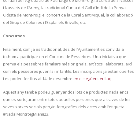
solidari de l’Agrupació de Patinatge de Mont-roig, la Cursa dels Nassos
i Nassets de l’Areny, la tradicional Cursa del Gall d’Indi de la Penya
Ciclista de Mont-roig, el concert de la Coral Sant Miquel, la col·laboració
del Grup de Colònies i l’Esplai els Brivalls, etc.
Concursos
Finalment, com ja és tradicional, des de l’Ajuntament es convida a
tothom a participar en el Concurs de Pessebres. Una iniciativa que
premia els pessebres familiars més originals, artístics i elaborats, així
com els pessebres juvenils i infantils. Les inscripcions ja estan obertes
i es poden fer fins al 14 de desembre
en el següent enllaç.
Aquest any també podeu guanyar dos lots de productes nadalencs
que es sortejaran entre totes aquelles persones que a través de les
seves xarxes socials pengin fotografies dels actes amb l’etiqueta
#NadalMontroigMiami23.