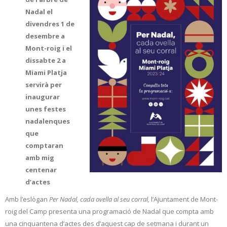
Nadal el
divendres 1 de
desembre a
Mont-roig i el
dissabte 2 a
Miami Platja
servirà per
inaugurar
unes festes
nadalenques
que
comptaran
amb mig
centenar
d’actes
Amb l’eslògan
Per Nadal, cada ovella al seu corral,
l’Ajuntament de Mont-
roig del Camp presenta una programació de Nadal que compta amb
una cinquantena d’actes des d’aquest cap de setmana i durant un