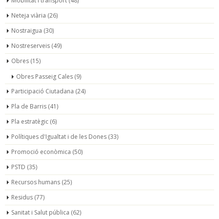
Mobilitat i transport
(48)
Neteja viària
(26)
Nostraigua
(30)
Nostreserveis
(49)
Obres
(15)
Obres Passeig Cales
(9)
Participació Ciutadana
(24)
Pla de Barris
(41)
Pla estratègic
(6)
Polítiques d'Igualtat i de les Dones
(33)
Promoció econòmica
(50)
PSTD
(35)
Recursos humans
(25)
Residus
(77)
Sanitat i Salut pública
(62)