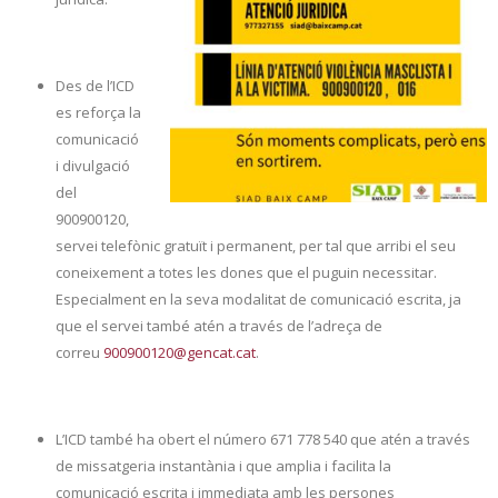
Des de l’ICD
es reforça la
comunicació
i divulgació
del
900900120,
servei telefònic gratuït i permanent, per tal que arribi el seu
coneixement a totes les dones que el puguin necessitar.
Especialment en la seva modalitat de comunicació escrita, ja
que el servei també atén a través de l’adreça de
correu
900900120@gencat.cat
.
L’ICD també ha obert el número 671 778 540 que atén a través
de missatgeria instantània i que amplia i facilita la
comunicació escrita i immediata amb les persones