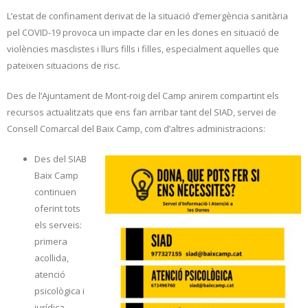
L’estat de confinament derivat de la situació d’emergència sanitària
pel COVID-19 provoca un impacte clar en les dones en situació de
violències masclistes i llurs fills i filles, especialment aquelles que
pateixen situacions de risc.
Des de l’Ajuntament de Mont-roig del Camp anirem compartint els
recursos actualitzats que ens fan arribar tant del SIAD, servei de
Consell Comarcal del Baix Camp, com d’altres administracions:
Des del SIAB
Baix Camp
continuen
oferint tots
els serveis:
primera
acollida,
atenció
psicològica i
jurídica.