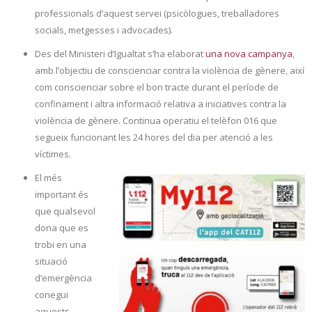
professionals d’aquest servei (psicòlogues, treballadores
socials, metgesses i advocades).
Des del Ministeri d’Igualtat s’ha elaborat
una nova campanya
,
amb l’objectiu de conscienciar contra la violència de gènere, així
com conscienciar sobre el bon tracte durant el període de
confinament i altra informació relativa a iniciatives contra la
violència de gènere. Continua operatiu el telèfon 016 que
segueix funcionant les 24 hores del dia per atenció a les
víctimes.
El més
important és
que qualsevol
dona que es
trobi en una
situació
d’emergència
conegui
aquests