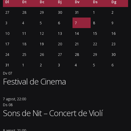
Dl
Dt
Dc
Dj
Dv
Ds
Dg
27
28
29
30
31
1
2
3
4
5
6
7
8
9
10
11
12
13
14
15
16
17
18
19
20
21
22
23
24
25
26
27
28
29
30
31
1
2
3
4
5
6
Dv
07
Festival de Cinema
7 agost, 22:00
Ds
08
Sons de Nit – Concert de Violí
8 agost, 21:00