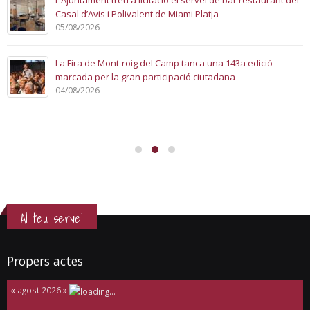
Casal d’Avis i Polivalent de Miami Platja
05/08/2026
La Fira de Mont-roig del Camp tanca una 143a edició
marcada per la gran participació ciutadana
04/08/2026
Al teu servei
Propers actes
«
agost 2026
»