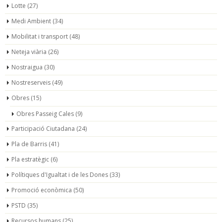
Lotte
(27)
Medi Ambient
(34)
Mobilitat i transport
(48)
Neteja viària
(26)
Nostraigua
(30)
Nostreserveis
(49)
Obres
(15)
Obres Passeig Cales
(9)
Participació Ciutadana
(24)
Pla de Barris
(41)
Pla estratègic
(6)
Polítiques d'Igualtat i de les Dones
(33)
Promoció econòmica
(50)
PSTD
(35)
Recursos humans
(25)