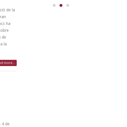
ció de la
Fran
ncs ha
 sobre
u de
a la
d more...
s 4 de