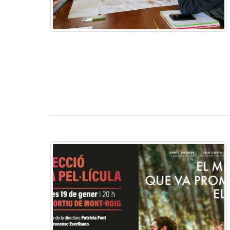
La Festa de les Pobles torna
amb tres dies de música,
tradició i cultura
nova rot
06/08/2026
03/08/20
L’Ajuntament treu a licitació el
servei de bar restaurant del
Casal d’Avis i Polivalent de
Miami Platja
tradició, 
05/08/2026
01/08/20
La Fira de Mont-roig del Camp
tanca una 143a edició
marcada per la gran
participació ciutadana
del Cam
04/08/2026
31/07/20