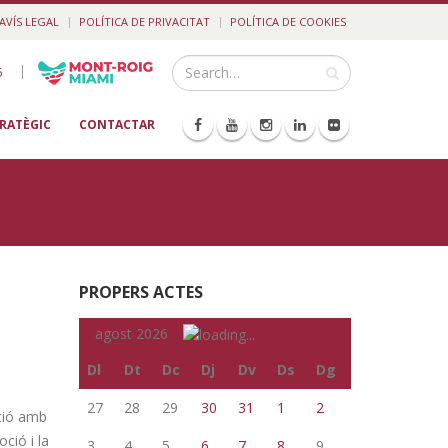
AVÍS LEGAL
POLÍTICA DE PRIVACITAT
POLÍTICA DE COOKIES
|
5
TRATÈGIC
CONTACTAR
PROPERS ACTES
«
agost 2026
»
Dl
Dt
Dc
Dj
Dv
Ds
Dg
27
28
29
30
31
1
2
ció amb
ció i la
3
4
5
6
7
8
9