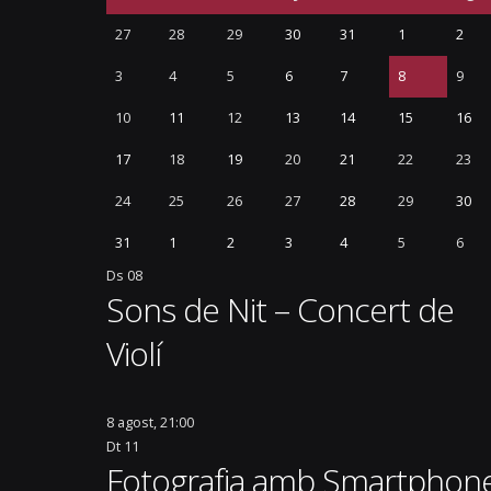
07/08/2026
27
28
29
30
31
1
2
per tancar les
3
4
5
6
7
8
9
Platja
L’Ajuntament de Mont-roig del Camp recomana
gaudir de l’eclipsi solar del 12 d’agost amb
10
11
12
13
14
15
16
seguretat i respecte pel medi natural
07/08/2026
17
18
19
20
21
22
23
026
24
25
26
27
28
29
30
La plaça Girona reobre demà a la circulació i est
nous espais d’ús ciutadà
31
1
2
3
4
5
6
06/08/2026
Ds
08
Sons de Nit – Concert de
Violí
8 agost, 21:00
Dt
11
Fotografia amb Smartphon