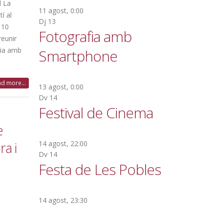
l La
11 agost, 0:00
í al
Dj
13
 10
Fotografia amb
reunir
ria amb
Smartphone
d more...
13 agost, 0:00
Dv
14
Festival de Cinema
e
14 agost, 22:00
ra i
Dv
14
Festa de Les Pobles
14 agost, 23:30