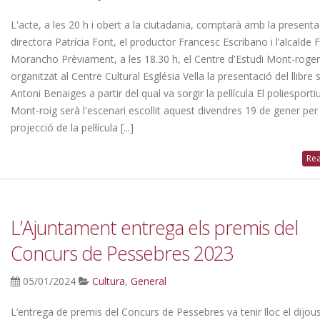
L'acte, a les 20 h i obert a la ciutadania, comptarà amb la presenta
directora Patrícia Font, el productor Francesc Escribano i l’alcalde 
Morancho Prèviament, a les 18.30 h, el Centre d'Estudi Mont-roge
organitzat al Centre Cultural Església Vella la presentació del llibre
Antoni Benaiges a partir del qual va sorgir la pel·lícula El poliesporti
Mont-roig serà l'escenari escollit aquest divendres 19 de gener per 
projecció de la pel·lícula [...]
Rea
L’Ajuntament entrega els premis del
Concurs de Pessebres 2023
05/01/2024
Cultura
,
General
L’entrega de premis del Concurs de Pessebres va tenir lloc el dijou