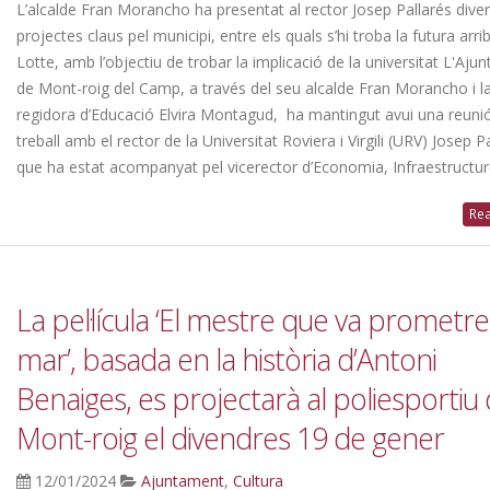
L’alcalde Fran Morancho ha presentat al rector Josep Pallarés dive
projectes claus pel municipi, entre els quals s’hi troba la futura arri
La línia de bus municipal
L’Ajuntament de Mont-
Lotte, amb l’objectiu de trobar la implicació de la universitat L'Aju
modifica els horaris a partir del
Camp reclama a Sec
de Mont-roig del Camp, a través del seu alcalde Fran Morancho i l
4 d’agost per les obres de la
mesures urgents per g
regidora d’Educació Elvira Montagud, ha mantingut avui una reuni
onda d’accés
un servei de recollida de residus
treball amb el rector de la Universitat Roviera i Virgili (URV) Josep Pa
26
07/08/2026
que ha estat acompanyat pel vicerector d’Economia, Infraestructures 
La 143a Fira de Mont-roig del
L’Ajuntament de Mont-
Rea
Camp dona el tret de sortida a
Camp recomana gaudi
una nova edició plena de
l’eclipsi solar del 12 d
cultura i festa
amb seguretat i respecte pel med
26
07/08/2026
La pel·lícula ‘El mestre que va prometre
mar’, basada en la història d’Antoni
Quique Moreno pren
La plaça Girona reob
possessió com a nou regidor
la circulació i estrena
Benaiges, es projectarà al poliesportiu
de l’Ajuntament de Mont-roig
espais d’ús ciutadà
Mont-roig el divendres 19 de gener
p
06/08/2026
26
12/01/2024
Ajuntament
,
Cultura