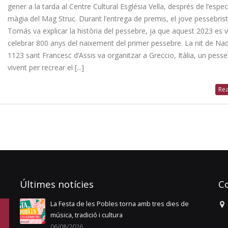
gener a la tarda al Centre Cultural Església Vella, després de l’espe
màgia del Mag Struc. Durant l’entrega de premis, el jove pessebris
Tomás va explicar la història del pessebre, ja que aquest 2023 es 
celebrar 800 anys del naixement del primer pessebre. La nit de Nad
1123 sant Francesc d’Assis va organitzar a Greccio, Itàlia, un pess
vivent per recrear el [...]
Rea
Últimes notícies
C
La Festa de les Pobles torna amb tres dies de
i
música, tradició i cultura
06/08/2026