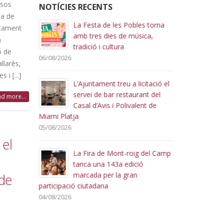
rsos
NOTÍCIES RECENTS
ba de
roig del
La Festa de les Pobles torna
L
ntament
omsa
amb tres dies de música,
m
a
arantir
tradició i cultura
4
ó de
 adequat
nova rotond
06/08/2026
llarès,
03/08/2026
i [...]
L’Ajuntament treu a licitació el
roig del
servei de bar restaurant del
L
d more...
r de
Casal d’Avis i Polivalent de
C
’agost
Miami Platja
u
i natural
tradició, cul
05/08/2026
01/08/2026
 el
La Fira de Mont-roig del Camp
re demà a
tanca una 143a edició
 nous
marcada per la gran
p
 de
participació ciutadana
d
del Camp
04/08/2026
31/07/2026