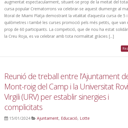
augmentat espectacularment, situant-se prop de la meitat del tota
cursa popular Crematorrons va celebrar-se aquest diumenge al mat
litoral de Miami Platja demostrant la vitalitat d’aquesta cursa de 5 i
quilòmetres i també les curses promoció pels més petits, que van 
prop de 60 participants. La competició, que de nou ha estat solidà
la Creu Roja, es va celebrar amb tota normalitat gràcies [...]
Rea
Reunió de treball entre l’Ajuntament d
Mont-roig del Camp i la Universitat Rovi
Virgili (URV) per establir sinergies i
complicitats
15/01/2024
Ajuntament
,
Educació
,
Lotte