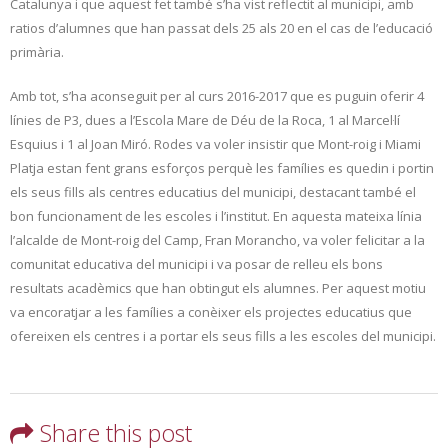
Catalunya i que aquest fet també s’ha vist reflectit al municipi, amb
ratios d’alumnes que han passat dels 25 als 20 en el cas de l’educació
primària.
Amb tot, s’ha aconseguit per al curs 2016-2017 que es puguin oferir 4
línies de P3, dues a l’Escola Mare de Déu de la Roca, 1 al Marcel·lí
Esquius i 1 al Joan Miró. Rodes va voler insistir que Mont-roig i Miami
Platja estan fent grans esforços perquè les famílies es quedin i portin
els seus fills als centres educatius del municipi, destacant també el
bon funcionament de les escoles i l’institut. En aquesta mateixa línia
l’alcalde de Mont-roig del Camp, Fran Morancho, va voler felicitar a la
comunitat educativa del municipi i va posar de relleu els bons
resultats acadèmics que han obtingut els alumnes. Per aquest motiu
va encoratjar a les famílies a conèixer els projectes educatius que
ofereixen els centres i a portar els seus fills a les escoles del municipi.
Share this post