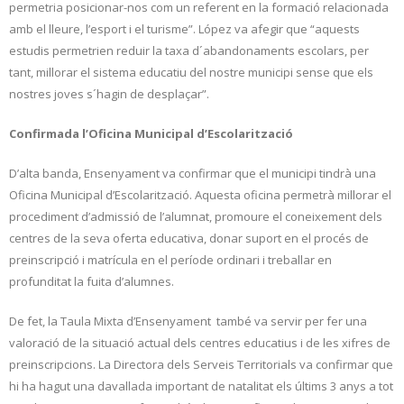
permetria posicionar-nos com un referent en la formació relacionada
amb el lleure, l’esport i el turisme”. López va afegir que “aquests
estudis permetrien reduir la taxa d´abandonaments escolars, per
tant, millorar el sistema educatiu del nostre municipi sense que els
nostres joves s´hagin de desplaçar”.
Confirmada l’Oficina Municipal d’Escolarització
D’alta banda, Ensenyament va confirmar que el municipi tindrà una
Oficina Municipal d’Escolarització. Aquesta oficina permetrà millorar el
procediment d’admissió de l’alumnat, promoure el coneixement dels
centres de la seva oferta educativa, donar suport en el procés de
preinscripció i matrícula en el període ordinari i treballar en
profunditat la fuita d’alumnes.
De fet, la Taula Mixta d’Ensenyament també va servir per fer una
valoració de la situació actual dels centres educatius i de les xifres de
preinscripcions. La Directora dels Serveis Territorials va confirmar que
hi ha hagut una davallada important de natalitat els últims 3 anys a tot