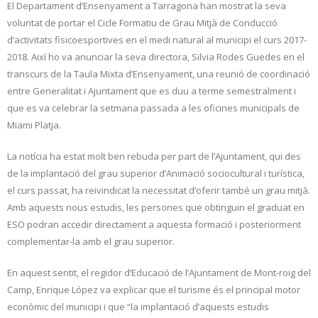
El Departament d’Ensenyament a Tarragona han mostrat la seva
voluntat de portar el Cicle Formatiu de Grau Mitjà de Conducció
d’activitats fisicoesportives en el medi natural al municipi el curs 2017-
2018. Així ho va anunciar la seva directora, Silvia Rodes Guedes en el
transcurs de la Taula Mixta d’Ensenyament, una reunió de coordinació
entre Generalitat i Ajuntament que es duu a terme semestralment i
que es va celebrar la setmana passada a les oficines municipals de
Miami Platja.
La notícia ha estat molt ben rebuda per part de l’Ajuntament, qui des
de la implantació del grau superior d’Animació sociocultural i turística,
el curs passat, ha reivindicat la necessitat d’oferir també un grau mitjà.
Amb aquests nous estudis, les persones que obtinguin el graduat en
ESO podran accedir directament a aquesta formació i posteriorment
complementar-la amb el grau superior.
En aquest sentit, el regidor d’Educació de l’Ajuntament de Mont-roig del
Camp, Enrique López va explicar que el turisme és el principal motor
econòmic del municipi i que “la implantació d’aquests estudis