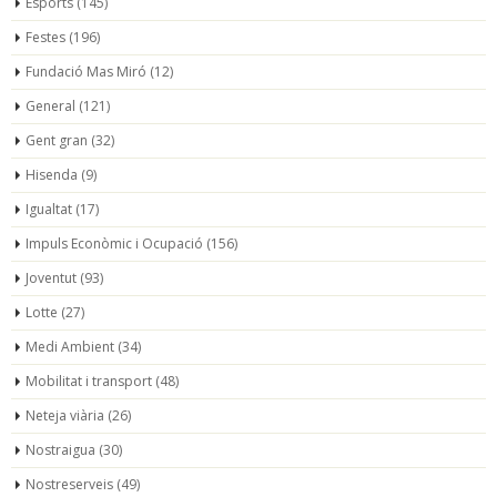
Esports
(145)
Festes
(196)
Fundació Mas Miró
(12)
General
(121)
Gent gran
(32)
Hisenda
(9)
Igualtat
(17)
Impuls Econòmic i Ocupació
(156)
Joventut
(93)
Lotte
(27)
Medi Ambient
(34)
Mobilitat i transport
(48)
Neteja viària
(26)
Nostraigua
(30)
Nostreserveis
(49)