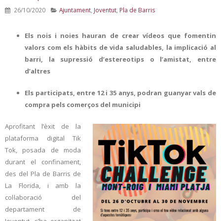
26/10/2020
Ajuntament
,
Joventut
,
Pla de Barris
Els nois i noies hauran de crear vídeos que fomentin
valors com els hàbits de vida saludables, la implicació al
barri, la supressió d’estereotips o l’amistat, entre
d’altres
Els participats, entre 12 i 35 anys, podran guanyar vals de
compra pels comerços del municipi
Aprofitant l’èxit de la
plataforma digital Tik
Tok, posada de moda
durant el confinament,
des del Pla de Barris de
La Florida, i amb la
col·laboració del
departament de
Joventut, s’ha organitzat