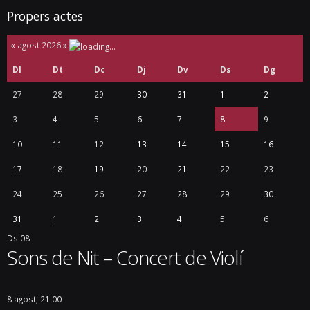
Propers actes
«
agost 2026
»
Dl
Dt
Dc
Dj
Dv
Ds
Dg
27
28
29
30
31
1
2
3
4
5
6
7
8
9
10
11
12
13
14
15
16
17
18
19
20
21
22
23
24
25
26
27
28
29
30
31
1
2
3
4
5
6
Ds
08
Sons de Nit – Concert de Violí
8 agost, 21:00