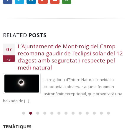
RELATED
POSTS
L’Ajuntament de Mont-roig del Camp
07
recomana gaudir de l’eclipsi solar del 12
ag.
d’agost amb seguretat i respecte pel
medi natural
La regidoria d’Entorn Natural convida la
ciutadania a observar aquest fenomen
astronòmic excepcional, que provocarà una
baixada de [...]
TEMÀTIQUES