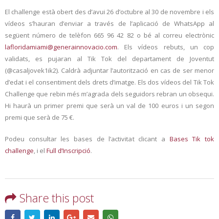
El challenge està obert des d’avui 26 d’octubre al 30 de novembre i els
vídeos s’hauran d’enviar a través de l’aplicació de WhatsApp al
següent número de telèfon 665 96 42 82 o bé al correu electrònic
lafloridamiami@generainnovacio.com
. Els vídeos rebuts, un cop
validats, es pujaran al Tik Tok del departament de Joventut
(@casaljovek1ik2). Caldrà adjuntar l’autorització en cas de ser menor
d’edat i el consentiment dels drets d’imatge. Els dos vídeos del Tik Tok
Challenge que rebin més m’agrada dels seguidors rebran un obsequi.
Hi haurà un primer premi que serà un val de 100 euros i un segon
premi que serà de 75 €.
Podeu consultar les bases de l’activitat clicant a
Bases Tik tok
challenge
, i el
Full d’Inscripció
.
Share this post