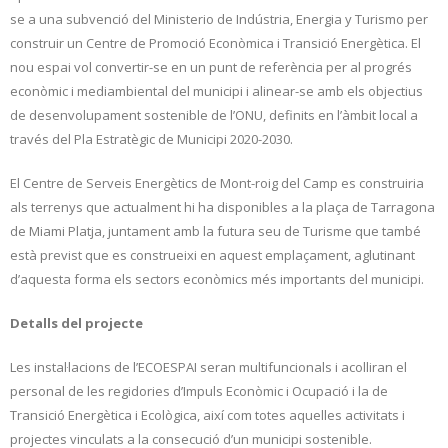
se a una subvenció del Ministerio de Indústria, Energia y Turismo per
construir un Centre de Promoció Econòmica i Transició Energètica. El
nou espai vol convertir-se en un punt de referència per al progrés
econòmic i mediambiental del municipi i alinear-se amb els objectius
de desenvolupament sostenible de l’ONU, definits en l’àmbit local a
través del Pla Estratègic de Municipi 2020-2030.
El Centre de Serveis Energètics de Mont-roig del Camp es construiria
als terrenys que actualment hi ha disponibles a la plaça de Tarragona
de Miami Platja, juntament amb la futura seu de Turisme que també
està previst que es construeixi en aquest emplaçament, aglutinant
d’aquesta forma els sectors econòmics més importants del municipi.
Detalls del projecte
Les instal·lacions de l’ECOESPAI seran multifuncionals i acolliran el
personal de les regidories d’Impuls Econòmic i Ocupació i la de
Transició Energètica i Ecològica, així com totes aquelles activitats i
projectes vinculats a la consecució d’un municipi sostenible.