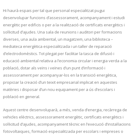
Hi haurà espais per tal que personal especialitzat pugui
desenvolupar funcions d’assessorament, acompanyament i estudi
energètic per edificis o per a la realització de certificats energètics i
sol·licitud d’ajudes. Una sala de reunions i auditori per formacions
diverses, una aula ambiental, un magatzem, una biblioteca –
mediateca energètica especialitzada i un taller de reparació
d’electrodomèstics. Tot plegat per facilitar la tasca de difusió i
educació ambiental relativa a l’economia circular i energia verda a la
població, dotar als veïns i veïnes d’un punt d’informació i
assessorament per acompanyar-los en la transició energètica,
propiciar la creació d’un teixit empresarial implicat en aquestes
matèries i disposar d’un nou equipament per a ús d’escolars i
població en general.
Aquest centre desenvoluparà, a més, venda d’energia, recàrrega de
vehicles elèctrics, assessorament energètic, certificats energètics i
sol·licitud d’ajudes, acompanyament tècnic en l’execució d’instal·lacions
fotovoltaiques, formació especialitzada per escolars i empreses o