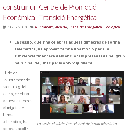
construir un Centre de Promoció
Econòmica i Transició Energètica
10/09/2020
Ajuntament
,
Alcalde
,
Transició Energètica i Ecològica
La sessió, que s’ha celebrat aquest dimecres de forma
telemàtica, ha aprovat també una moció per a la
suficiència financera dels ens locals presentada pel grup
municipal de Junts per Mont-roig Miami
El Ple de
l’Ajuntament de
Mont-roig del
Camp, celebrat
aquest dimecres
al migdia de
forma
telemàtica, ha
La sessió plenària s’ha celebrat de forma telemàtica
aprovat acollir-