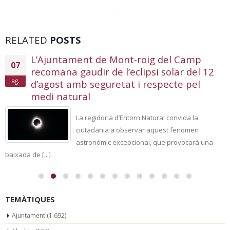
RELATED
POSTS
L’Ajuntament de Mont-roig del Camp
07
recomana gaudir de l’eclipsi solar del 12
ag.
d’agost amb seguretat i respecte pel
medi natural
La regidoria d’Entorn Natural convida la
ciutadania a observar aquest fenomen
astronòmic excepcional, que provocarà una
baixada de [...]
TEMÀTIQUES
Ajuntament
(1.692)