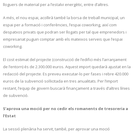
lloguers de material per a l’estalvi energètic, entre d’altres.
A més, el nou espai, acollirà també la borsa de treball municipal, un
espai per a formació i conferències, l’espai coworking, així com
despatxos privats que podran ser llogats per tal que emprenedors i
empresariat puguin comptar amb els mateixos serveis que l’espai
coworking.
El cost estimat del projecte (construcció de l’edifici més l’arranjament
de l’entorn) és de 2.300.000 euros. Aquest import quedarà ajustat en la
redacció del projecte. Es preveu executar-lo per fases i rebre 420.000
euros de la subvenció sol·licitada en tres anualitats. Per l’import
restant, l’equip de govern buscarà finançament a través d’altres línies
de subvenció.
S’aprova una moció per no cedir els romanents de tresoreria a
l’Estat
La sessió plenària ha servit, també, per aprovar una moció