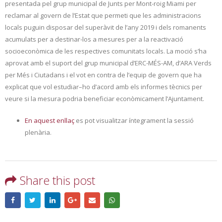
presentada pel grup municipal de Junts per Mont-roig Miami per
reclamar al govern de l’Estat que permeti que les administracions
locals puguin disposar del superàvit de l’any 2019 i dels romanents
acumulats per a destinar-los a mesures per a la reactivació
socioeconòmica de les respectives comunitats locals. La moció s’ha
aprovat amb el suport del grup municipal d’ERC-MÉS-AM, d’ARA Verds
per Més i Ciutadans i el vot en contra de l’equip de govern que ha
explicat que vol estudiar–ho d’acord amb els informes tècnics per
veure si la mesura podria beneficiar econòmicament l’Ajuntament.
En aquest enllaç
es pot visualitzar íntegrament la sessió
plenària.
Share this post