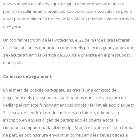
veïnes majors de 16 anys que estiguin empadronats al municipi,
podran escollir aquells projectes que volen que s’executin. Es podrà
votar presencialment a través de les OMAC i telemàticament a través
d’eAgora.
Un cop fet l’escrutini de les votacions, el 22 de març es presentaran
els resultats on es donaran a conèixer els projectes guanyadors que
s’executaran amb la partida de 300.000 € prevista en el pressupost
municipal.
Comissió de seguiment
En el marc del procés participatiu es crearà una comissió de
seguiment dels pressupostos participatius que s’encarregarà de
vetllar pel correcte funcionament del procés i fer l’avaluació d’aquest.
Si s’escau, es podrà introduir millores en futures edicions. La
inscripció en aquest òrgan de participació és oberta a tota la
ciutadania empadronada al municipi. Si algú està interessat a formar-
ne part, es pot inscriure enviant un correu amb les seves dades a