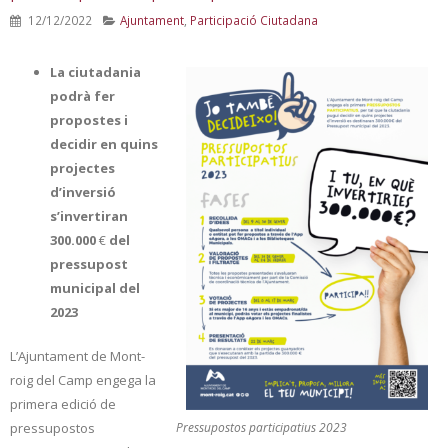
12/12/2022
Ajuntament
,
Participació Ciutadana
La ciutadania
podrà fer
propostes i
decidir en quins
projectes
d’inversió
s’invertiran
300.000
€
del
pressupost
municipal del
2023
L’Ajuntament de Mont-
roig del Camp engega la
primera edició de
Pressupostos participatius 2023
pressupostos