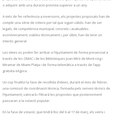
o adquirir amb una duració prevista superior a un any.
A més de fer referència a inversions, els projectes proposats han de
complir una sèrie de criteris per tal que siguin vàlids: han de ser
legals; de competència municipal; concrets i avaluables
econòmicament; viables tècnicament i, per últim, han de tenir un
interès general.
Les idees es poden fer arribar a l’Ajuntament de forma presencial a
través de les OMAC i de les Biblioteques Joan Miró de Mont-roig i
Miramar de Miami Platja i de forma telemàtica a través de l’app
gratuïta eAgora.
Un cop finalitzi la fase de recollida d’idees, durant el mes de febrer,
una comissió de coordinació tècnica, formada pels serveis tècnics de
l’Ajuntament, valorarà i filtrarà les propostes que posteriorment
passaran a la votació popular.
En la fase de votació, que tindrà lloc del 6 al 17 de març, els veïns i