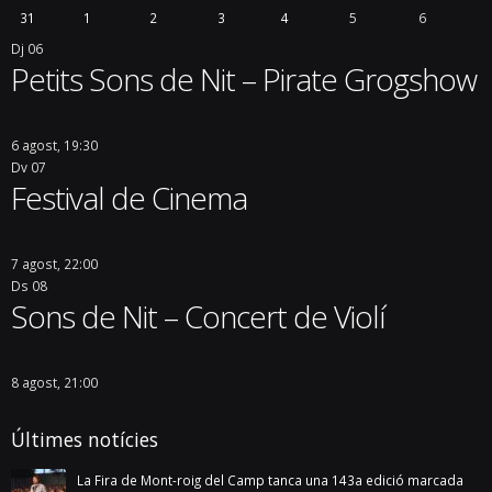
31
1
2
3
4
5
6
Dj
06
Petits Sons de Nit – Pirate Grogshow
6 agost, 19:30
Dv
07
Festival de Cinema
7 agost, 22:00
Ds
08
Sons de Nit – Concert de Violí
8 agost, 21:00
Últimes notícies
La Fira de Mont-roig del Camp tanca una 143a edició marcada