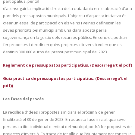
participatius, per tal
d’aconseguir la implicació directa de la ciutadania en l’elaboració d’una
part dels pressupostos municipals. L’objectiu d’aquesta iniciativa és
crear un espai de participació on els veïns i veïnes defineixin les
seves prioritats pel municipi amb una clara aposta per la
cogovernança en la gestió dels recursos públics. En concret, podran
fer propostes i decidir en quins projectes d’inversió volen que es
destinin 300.000 euros del pressupost municipal del 2023.
Reglament de pressupostos participatius. (Descarrega’t el pdf)
Guia pràctica de pressupostos participatius. (Descarrega’t el
pdf))
Les fases del procés
La recollida d’idees i propostes s’iniciarà el pròxim 9 de gener i
finalitzarà el 30 de gener de 2023. En aquesta fase inicial, qualsevol
persona a títol individual o entitat del municipi, podrà fer propostes de
projectes d’inversió. Es tracta de tot allò que l’Ajuntament pot construir