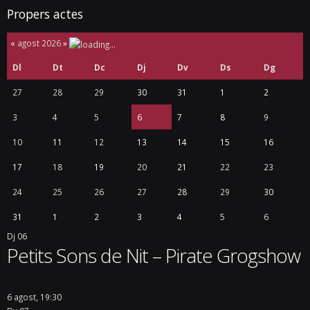
Propers actes
«
agost 2026
»
Dl
Dt
Dc
Dj
Dv
Ds
Dg
27
28
29
30
31
1
2
3
4
5
6
7
8
9
10
11
12
13
14
15
16
17
18
19
20
21
22
23
24
25
26
27
28
29
30
31
1
2
3
4
5
6
Dj
06
Petits Sons de Nit – Pirate Grogshow
6 agost, 19:30