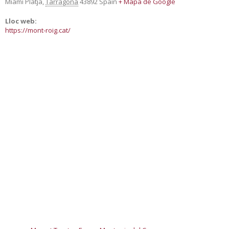
Miami Platja
,
Tarragona
43892
Spain
+ Mapa de Google
Lloc web:
https://mont-roig.cat/