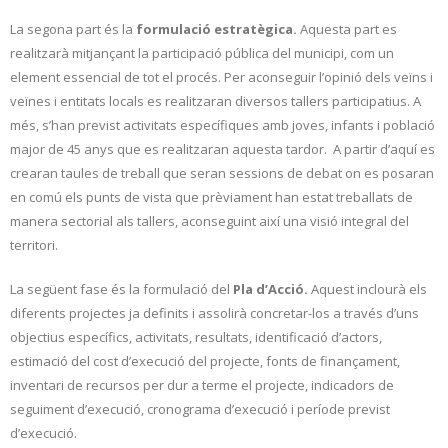
La segona part és la
formulació estratègica.
Aquesta part es
realitzarà mitjançant la participació pública del municipi, com un
element essencial de tot el procés. Per aconseguir l’opinió dels veïns i
veïnes i entitats locals es realitzaran diversos tallers participatius. A
més, s’han previst activitats específiques amb joves, infants i població
major de 45 anys que es realitzaran aquesta tardor. A partir d’aquí es
crearan taules de treball que seran sessions de debat on es posaran
en comú els punts de vista que prèviament han estat treballats de
manera sectorial als tallers, aconseguint així una visió integral del
territori.
La següent fase és la formulació del
Pla d’Acció.
Aquest inclourà els
diferents projectes ja definits i assolirà concretar-los a través d’uns
objectius específics, activitats, resultats, identificació d’actors,
estimació del cost d’execució del projecte, fonts de finançament,
inventari de recursos per dur a terme el projecte, indicadors de
seguiment d’execució, cronograma d’execució i període previst
d’execució.