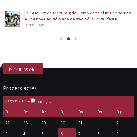
La 143a Fira de Mont-roig del Camp dona el tret de sortida
a una nova edició plena de tradició, cultura i festa
01/08/2026
Al teu servei
Propers actes
«
agost 2026
»
Dl
Dt
Dc
Dj
Dv
Ds
Dg
27
28
29
30
31
1
2
3
4
5
6
7
8
9