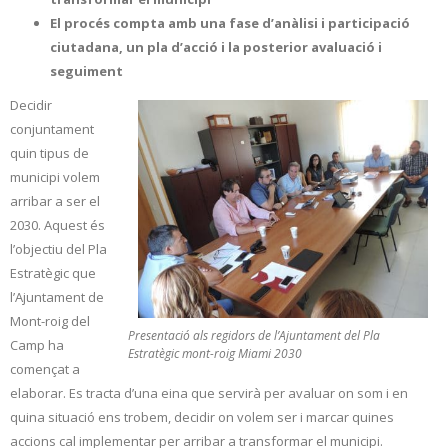
El procés compta amb una fase d’anàlisi i participació
ciutadana, un pla d’acció i la posterior avaluació i
seguiment
Decidir
conjuntament
quin tipus de
municipi volem
arribar a ser el
2030. Aquest és
l’objectiu del Pla
Estratègic que
l’Ajuntament de
Mont-roig del
Presentació als regidors de l’Ajuntament del Pla
Camp ha
Estratègic mont-roig Miami 2030
començat a
elaborar. Es tracta d’una eina que servirà per avaluar on som i en
quina situació ens trobem, decidir on volem ser i marcar quines
accions cal implementar per arribar a transformar el municipi.