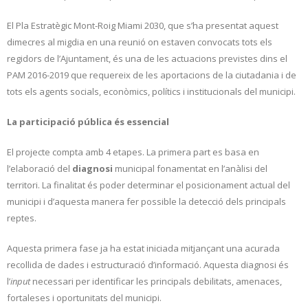
El Pla Estratègic Mont-Roig Miami 2030, que s’ha presentat aquest
dimecres al migdia en una reunió on estaven convocats tots els
regidors de l’Ajuntament, és una de les actuacions previstes dins el
PAM 2016-2019 que requereix de les aportacions de la ciutadania i de
tots els agents socials, econòmics, polítics i institucionals del municipi.
La participació pública és essencial
El projecte compta amb 4 etapes. La primera part es basa en
l’elaboració del
diagnosi
municipal fonamentat en l’anàlisi del
territori. La finalitat és poder determinar el posicionament actual del
municipi i d’aquesta manera fer possible la detecció dels principals
reptes.
Aquesta primera fase ja ha estat iniciada mitjançant una acurada
recollida de dades i estructuració d’informació. Aquesta diagnosi és
l’
input
necessari per identificar les principals debilitats, amenaces,
fortaleses i oportunitats del municipi.