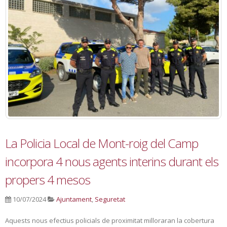
La Policia Local de Mont-roig del Camp
incorpora 4 nous agents interins durant els
propers 4 mesos
10/07/2024
Ajuntament
,
Seguretat
Aquests nous efectius policials de proximitat milloraran la cobertura