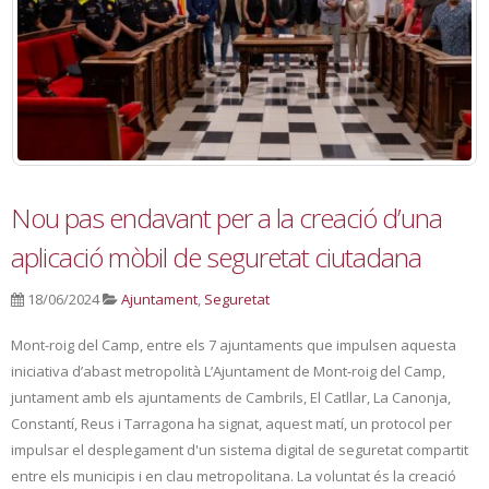
Nou pas endavant per a la creació d’una
aplicació mòbil de seguretat ciutadana
18/06/2024
Ajuntament
,
Seguretat
Mont-roig del Camp, entre els 7 ajuntaments que impulsen aquesta
iniciativa d’abast metropolità L’Ajuntament de Mont-roig del Camp,
juntament amb els ajuntaments de Cambrils, El Catllar, La Canonja,
Constantí, Reus i Tarragona ha signat, aquest matí, un protocol per
impulsar el desplegament d'un sistema digital de seguretat compartit
entre els municipis i en clau metropolitana. La voluntat és la creació