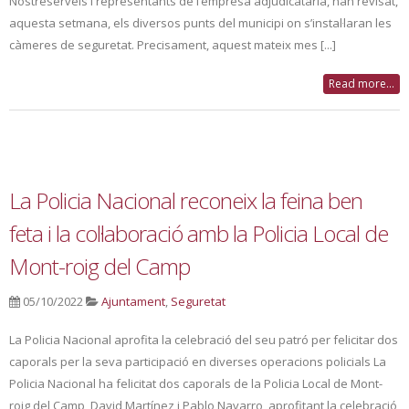
Nostreserveis i representants de l’empresa adjudicatària, han revisat,
aquesta setmana, els diversos punts del municipi on s’instal·laran les
càmeres de seguretat. Precisament, aquest mateix mes [...]
Read more...
La Policia Nacional reconeix la feina ben
feta i la col·laboració amb la Policia Local de
Mont-roig del Camp
05/10/2022
Ajuntament
,
Seguretat
La Policia Nacional aprofita la celebració del seu patró per felicitar dos
caporals per la seva participació en diverses operacions policials La
Policia Nacional ha felicitat dos caporals de la Policia Local de Mont-
roig del Camp, David Martínez i Pablo Navarro, aprofitant la celebració