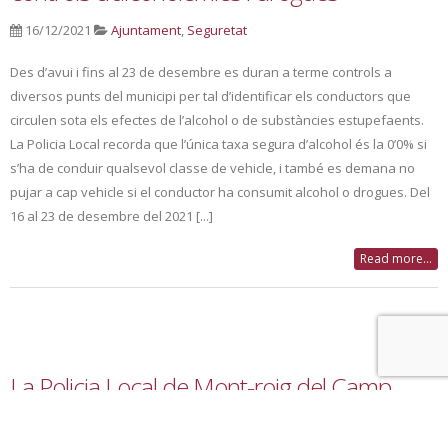
16/12/2021
Ajuntament
,
Seguretat
Des d’avui i fins al 23 de desembre es duran a terme controls a
diversos punts del municipi per tal d’identificar els conductors que
circulen sota els efectes de l’alcohol o de substàncies estupefaents.
La Policia Local recorda que l’única taxa segura d’alcohol és la 0’0% si
s’ha de conduir qualsevol classe de vehicle, i també es demana no
pujar a cap vehicle si el conductor ha consumit alcohol o drogues. Del
16 al 23 de desembre del 2021 [...]
Read more...
La Policia Local de Mont-roig del Camp
aconsegueix detenir un home que estava