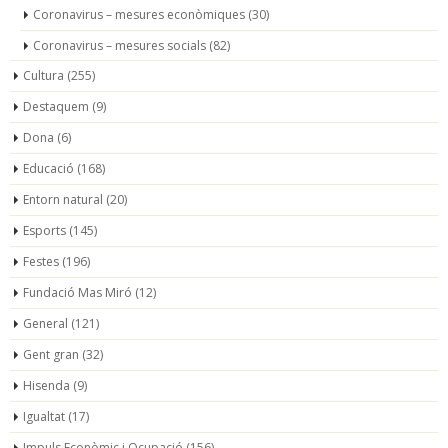
Coronavirus – mesures econòmiques
(30)
Coronavirus – mesures socials
(82)
Cultura
(255)
Destaquem
(9)
Dona
(6)
Educació
(168)
Entorn natural
(20)
Esports
(145)
Festes
(196)
Fundació Mas Miró
(12)
General
(121)
Gent gran
(32)
Hisenda
(9)
Igualtat
(17)
Impuls Econòmic i Ocupació
(156)