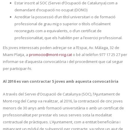
Estar inscrit al SOC (Servei d’Ocupació de Catalunya) com a
demandant d’ocupació no ocupat (DONO)
Acreditar la possessió d’un títol universitari o de formació
professional de grau mig o superior o títols oficialment
reconeguts com a equivalents, o d’un certificat de
professionalitat, que els habilitin per a l’exercici professional.
Els joves interessats poden adreçar-se a l’Espai, Av. Màlaga, 32 de
Miami Platja, a
promocio@mont-roig.cat
o bé al telèfon 977 17 25 27 per
informar-se d’aquesta convocatòria i del procediment que cal seguir
per participar-hi.
Al 2016 es van contractar 5 joves amb aquesta convocatòria
A través del Servei d’Ocupació de Catalunya (SOC), l’Ajuntament de
Mont-roig del Camp va realitzar, al 2016, la contractació de cinc joves
menors de 30 anys amb formació universitària o amb un certificat de
professionalitat per prestar els seus serveis sota la modalitat
contractual de pràctiques. L’Ajuntament, com a entitat beneficiària i
mitjançant un mòdul de subvenció per contracte, va rebre un ajut de